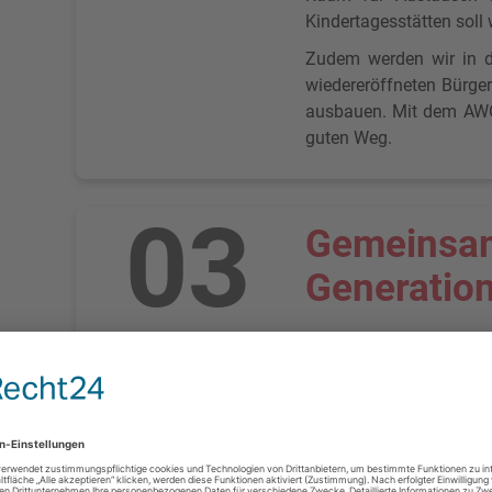
Kindertagesstätten soll 
Zudem werden wir in di
wiedereröffneten Bürge
ausbauen. Mit dem AWO-
guten Weg.
03
Gemeinsam
Generation
Heringen war in der Ver
hat sich grundlegend ge
dank des Einsatzes des 
Immer lag der Fokus auf
dennoch die Bürgerinnen