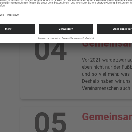
2021 oder auch die Inve
Alle Fraktionen in de
Bürgermeisters und der 
04
Gemeinsam
Vor 2021 wurde zwar auc
eben nicht nur der Fußba
und so viel mehr, was 
Deshalb haben wir uns f
Vereinsmenschen auch au
05
Gemeinsam