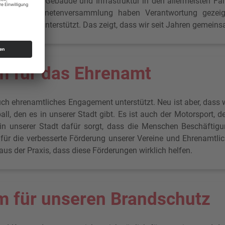
stitionen in Gebäude und Infrastruktur in den allermeisten Fä
r Stadtverordnetenversammlung haben Verantwortung gezei
Verwaltung unterstützt. Das zeigt, dass wir seit Jahren gemein
 für das Ehrenamt
h ehrenamtliches Engagement unterstützt. Neu ist aber, dass w
ll, den es in unserer Stadt gibt. Es ist auch der Motorsport, de
in unserer Stadt dafür sorgt, dass die Menschen Beschäftig
ür die verbesserte Förderung unserer Vereine und Ehrenamtlich
s der Praxis, dass diese Förderungen wirklich helfen.
 für unseren Brandschutz