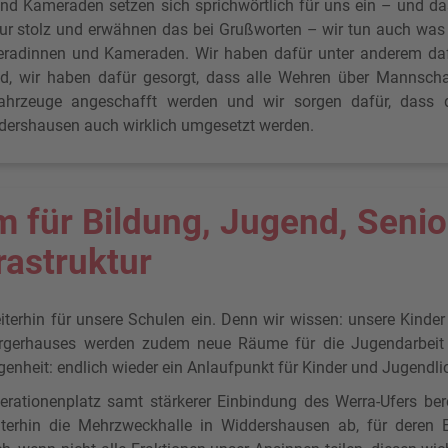
d Kameraden setzen sich sprichwörtlich für uns ein – und da
ur stolz und erwähnen das bei Grußworten – wir tun auch was 
radinnen und Kameraden. Wir haben dafür unter anderem dafü
d, wir haben dafür gesorgt, dass alle Wehren über Mannscha
fahrzeuge angeschafft werden und wir sorgen dafür, dass 
ershausen auch wirklich umgesetzt werden.
 für Bildung, Jugend, Senio
rastruktur
terhin für unsere Schulen ein. Denn wir wissen: unsere Kinder 
rgerhauses werden zudem neue Räume für die Jugendarbeit g
nheit: endlich wieder ein Anlaufpunkt für Kinder und Jugendlic
rationenplatz samt stärkerer Einbindung des Werra-Ufers bere
eiterhin die Mehrzweckhalle in Widdershausen ab, für deren 