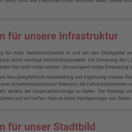
h, wenn nicht alle Fraktionen unser Ansinnen teilen, diesen wic
für unsere Infrastruktur
g für mehr Verkehrssicherheit in und um das Stadtgebiet ein
r auch durch wichtige Infrastrukturprojekte. Die Sanierung der 
werden hier nicht müde werden, die zwingend nötige Erneuerung 
 wir eine übergreifende Aufarbeitung und Ergänzung unseres R
 hoher sicherheitstechnischer Relevanz, die Fahrradfahrerinnen 
latz abseits der Hauptverkehrswege zu bieten. Der Radweg v
tlöchern und wir hoffen, dass es keine Verzögerungen von Seiten 
 für unser Stadtbild