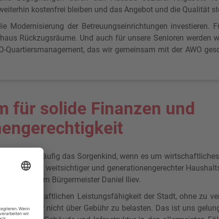
weiterhin kostenfrei bleiben und das Angebot und die Qualität s
e Modernisierung der Betreuungseinrichtungen investieren. F
rhaus Rückzugsräume. Und auch für unsere Senioren werden wi
Quartiersmanagement, das wir gemeinsam mit der AWO geschaf
 für solide Finanzen und
engerechtigkeit
gangenheit häufig das Sorgenkind, wenn es um wirtschaftliches
ändert: dank weitsichtiger und generationengerechter Haushalt
Magistrats um Bürgermeister Daniel Iliev.
 der wirtschaftlichen Leistungsfähigkeit der Stadt, ohne zu ver
 und Bürger nicht über Gebühr zu belasten. Das ist uns gelun