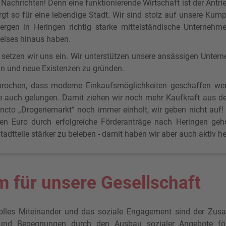
 Nachrichten! Denn eine funktionierende Wirtschaft ist der Antrie
rgt so für eine lebendige Stadt. Wir sind stolz auf unsere Kum
bergen in Heringen richtig starke mittelständische Unternehm
eises hinaus haben.
r setzen wir uns ein. Wir unterstützen unsere ansässigen Unte
ln und neue Existenzen zu gründen.
rochen, dass moderne Einkaufsmöglichkeiten geschaffen wer
 auch gelungen. Damit ziehen wir noch mehr Kaufkraft aus de
ncto „Drogeriemarkt“ noch immer einholt, wir geben nicht auf!
en Euro durch erfolgreiche Förderanträge nach Heringen geho
adtteile stärker zu beleben - damit haben wir aber auch aktiv h
 für unsere Gesellschaft
volles Miteinander und das soziale Engagement sind der Zus
nd Begegnungen durch den Ausbau sozialer Angebote för