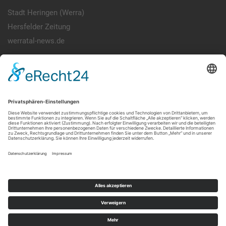
Stadt Heringen (Werra)
Hersfelder Zeitung
werratal-news.de
© 2026 SPD Heringen (Werra).
Impressum
|
Datenschutz