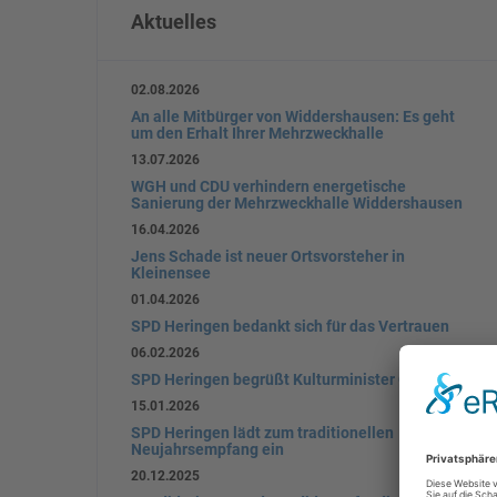
Aktuelles
02.08.2026
An alle Mitbürger von Widdershausen: Es geht
um den Erhalt Ihrer Mehrzweckhalle
13.07.2026
WGH und CDU verhindern energetische
Sanierung der Mehrzweckhalle Widdershausen
16.04.2026
Jens Schade ist neuer Ortsvorsteher in
Kleinensee
01.04.2026
SPD Heringen bedankt sich für das Vertrauen
06.02.2026
SPD Heringen begrüßt Kulturminister Gremmels
15.01.2026
SPD Heringen lädt zum traditionellen
Neujahrsempfang ein
20.12.2025