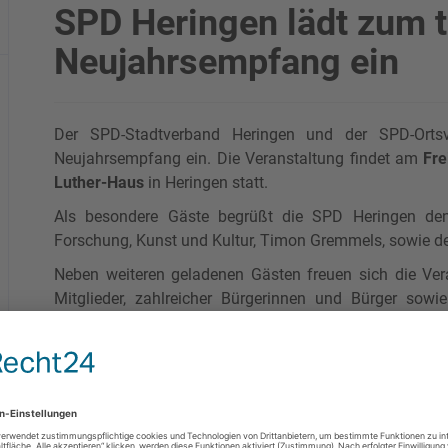
SPD Heringen lädt zum t
Neujahrsempfang ein
Der SPD-Stadtverband Heringen und der SPD-Ortsve
Neujahrsempfang ein. Die Veranstaltung findet am
Fre
Luther-Haus
in Heringen statt.
Als besondere Gäste begrüßt die SPD Heringen den
Forschung, Kunst und Kultur, Timon Gremmels, sowie den 
Neben weiteren geladenen Gästen freuen sich die Ver
Mitglieder, zahlreicher Bürgerinnen und Bürger sowi
Vereine. Der Neujahrsempfang bietet Gelegenheit zum
Themen und zum gemeinsamen Start ins neue Jahr.
Für das leibliche Wohl der Gäste ist selbstverständlich 