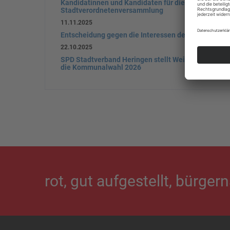
Kandidatinnen und Kandidaten für die für die
Stadtverordnetenversammlung
11.11.2025
Entscheidung gegen die Interessen der Bürger
22.10.2025
SPD Stadtverband Heringen stellt Weichen für
die Kommunalwahl 2026
rot, gut aufgestellt, bürger