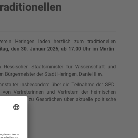
raditionellen
rein Heringen laden herzlich zum traditionellen
itag, den 30. Januar 2026, ab 17.00 Uhr im Martin-
 Hessischen Staatsminister für Wissenschaft und
Bürgermeister der Stadt Heringen, Daniel Iliev.
anstalter insbesondere über die Teilnahme der SPD-
e von Vertreterinnen und Vertretern der heimischen
 Austausch, zu Gesprächen über aktuelle politische
gesorgt.