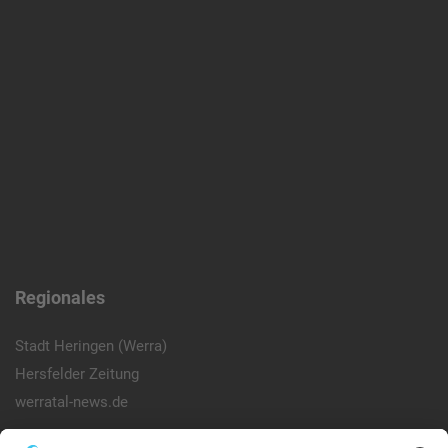
Regionales
Stadt Heringen (Werra)
Hersfelder Zeitung
werratal-news.de